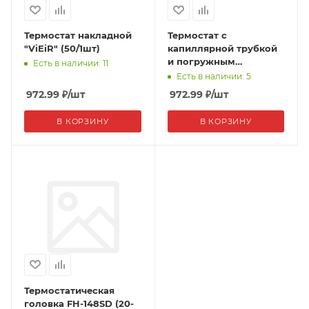
Термостат накладной
Термостат с
"ViEiR" (50/1шт)
капиллярной трубкой
и погружным
Есть в наличии: 11
датчиком "ViEiR"
Есть в наличии: 5
(50/1шт)
972.99
₽
/шт
972.99
₽
/шт
В КОРЗИНУ
В КОРЗИНУ
Термостатическая
головка FH-148SD (20-