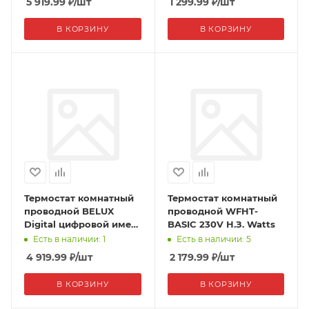
5 919.99
₽
/шт
1 299.99
₽
/шт
В КОРЗИНУ
В КОРЗИНУ
Термостат комнатный
Термостат комнатный
проводной BELUX
проводной WFHT-
Digital цифровой имеет
BASIC 230V Н.З. Watts
три контакта до 8 (2,5)
Есть в наличии: 1
Есть в наличии: 5
А, 230V Watts
4 919.99
₽
/шт
2 179.99
₽
/шт
В КОРЗИНУ
В КОРЗИНУ