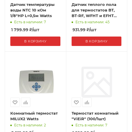
Датчик температуры
Датчик теплого пола
воды NTC 10 кОм
для термостатов BT,
1/8"НР L=0,5м Watts
BT-RF, WFHT и EFHT
R25 : 10 K Watts
Есть в наличии: 7
Есть в наличии: 45
1 799.99
₽
/шт
931.99
₽
/шт
В КОРЗИНУ
В КОРЗИНУ
Комнатный термостат
Термостат комнатный
MILUX2 Watts
"ViEiR" (100/1шт)
Есть в наличии: 2
Есть в наличии: 7