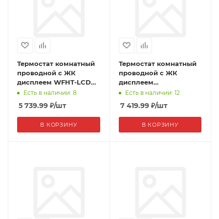
Термостат комнатный
Термостат комнатный
проводной с ЖК
проводной с ЖК
дисплеем WFHT-LCD
дисплеем
Watts
программируемый
Есть в наличии: 8
Есть в наличии: 12
BTDP Watts
5 739.99
₽
/шт
7 419.99
₽
/шт
В КОРЗИНУ
В КОРЗИНУ