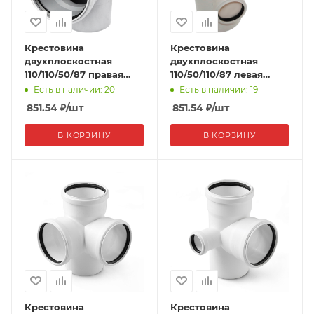
Крестовина
Крестовина
двухплоскостная
двухплоскостная
110/110/50/87 правая
110/50/110/87 левая
Comfort синикон
Comfort синикон
Есть в наличии: 20
Есть в наличии: 19
851.54
₽
/шт
851.54
₽
/шт
В КОРЗИНУ
В КОРЗИНУ
Крестовина
Крестовина