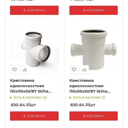
В КОРЗИНУ
В КОРЗИНУ
Крестовина
Крестовина
однолоскостная
однолоскостная
110x110x50/87 Stilte
110x50x50/87 Stilte
белая (18/1)
белая (26/1)
Есть в наличии: 42
Есть в наличии: 21
650.64
₽
/шт
650.64
₽
/шт
В КОРЗИНУ
В КОРЗИНУ