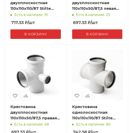
двухплоскостная
двухплоскостная
110x110x110/87 Stilte
110x110x50/87,5 левая
белая
Pro Aqua Stilte Белая
Есть в наличии: 19
Есть в наличии: 25
(15/1)
717.53
₽
/шт
697.53
₽
/шт
В КОРЗИНУ
В КОРЗИНУ
Крестовина
Крестовина
двухплоскостная
однолоскостная
110x110x50/87,5 правая
110x110x110/87 Stilte
Pro Aqua Stilte Белая
белая
Есть в наличии: 48
Есть в наличии: 80
697.53
₽
/шт
742.58
₽
/шт