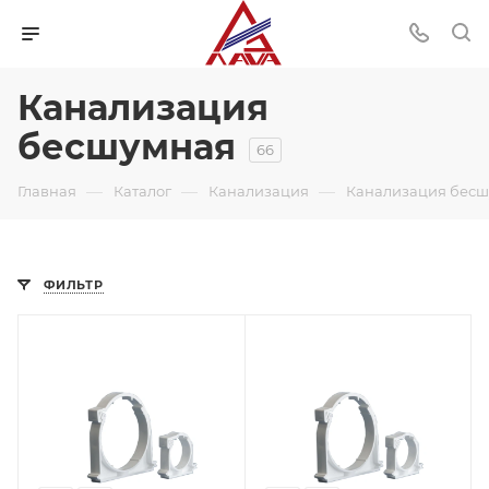
Канализация
бесшумная
66
—
—
—
Главная
Каталог
Канализация
Канализация бес
ФИЛЬТР